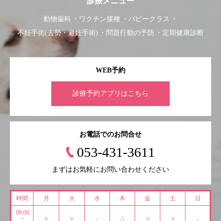
診療メニュー
動物歯科
ワクチン接種
パピークラス
不妊手術(去勢・避妊手術)
問題行動の予防
定期健康診断
WEB予約
診療予約アプリはこちら
お電話でのお問合せ
053-431-3611
まずはお気軽にお問い合わせください
時間
月
火
水
木
金
土
日
09:00
~
○
○
-
△
○
○
-