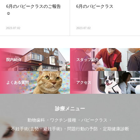
6月のパピークラスのご報告
6月のパピークラス
☺️
2023.07.02
2023.07.02
院内紹介
スタッフ紹介
よくある質問
アクセス
診療メニュー
動物歯科
ワクチン接種
パピークラス
不妊手術(去勢・避妊手術)
問題行動の予防
定期健康診断