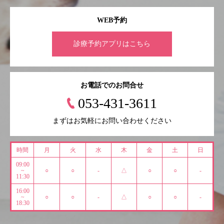
WEB予約
診療予約アプリはこちら
お電話でのお問合せ
053-431-3611
まずはお気軽にお問い合わせください
時間
月
火
水
木
金
土
日
09:00
~
○
○
-
△
○
○
-
11:30
16:00
~
○
○
-
△
○
○
-
18:30