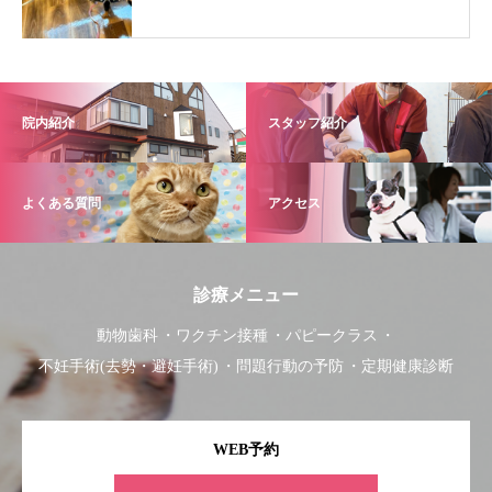
院内紹介
スタッフ紹介
よくある質問
アクセス
診療メニュー
動物歯科
ワクチン接種
パピークラス
不妊手術(去勢・避妊手術)
問題行動の予防
定期健康診断
WEB予約