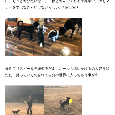
に、もっと遊びたいな。。。僕と遊んでくれる子募集中。僕もマ
ナーを学ばなきゃいけないらしい。٩(๑❛ᴗ❛๑)۶
最近フリスビーを
🥏練習中だよ。ボールも追いかけるの大好き😘
ただ、持っていくの忘れて自分の世界に入っちゃう事が💦