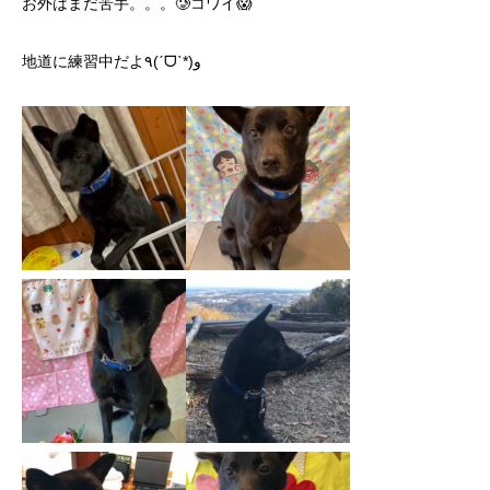
お外はまだ苦手。。。🥲コワイ😱
地道に練習中だよ٩(ˊᗜˋ*)و