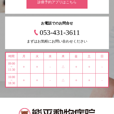
診療予約アプリはこちら
お電話でのお問合せ
053-431-3611
まずはお気軽にお問い合わせください
時間
月
火
水
木
金
土
日
09:00
~
○
○
-
△
○
○
-
11:30
16:00
~
○
○
-
△
○
○
-
18:30