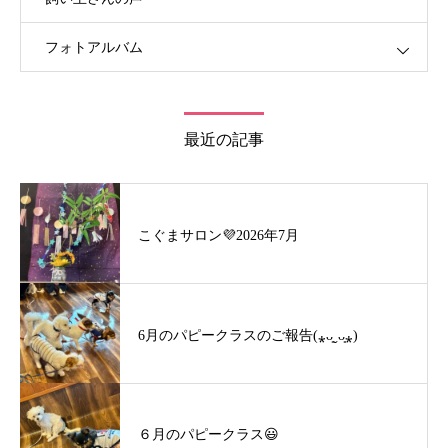
フォトアルバム
最近の記事
こぐまサロン💜2026年7月
6月のパピークラスのご報告(⁎ᴗ͈ˬᴗ͈⁎)
６月のパピークラス😃