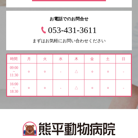
お電話でのお問合せ
053-431-3611
まずはお気軽にお問い合わせください
時間
月
火
水
木
金
土
日
09:00
~
○
○
-
△
○
○
-
11:30
16:00
~
○
○
-
△
○
○
-
18:30