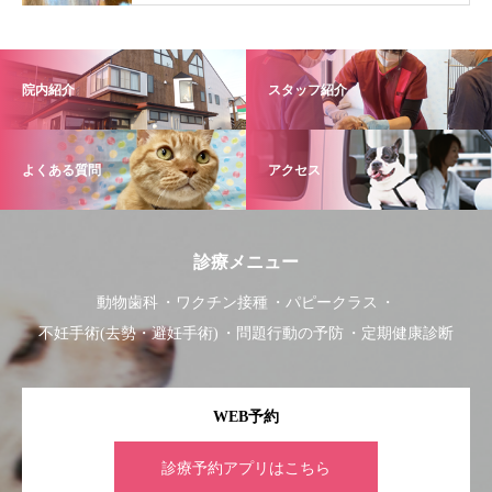
院内紹介
スタッフ紹介
よくある質問
アクセス
診療メニュー
動物歯科
ワクチン接種
パピークラス
不妊手術(去勢・避妊手術)
問題行動の予防
定期健康診断
WEB予約
診療予約アプリはこちら