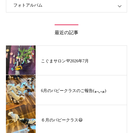
フォトアルバム
最近の記事
こぐまサロン💜2026年7月
6月のパピークラスのご報告(⁎ᴗ͈ˬᴗ͈⁎)
６月のパピークラス😃