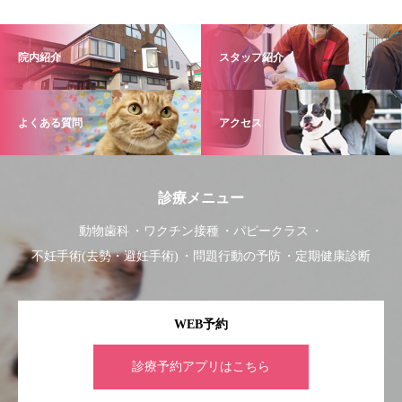
院内紹介
スタッフ紹介
よくある質問
アクセス
診療メニュー
動物歯科
ワクチン接種
パピークラス
不妊手術(去勢・避妊手術)
問題行動の予防
定期健康診断
WEB予約
診療予約アプリはこちら