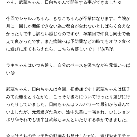
ゃん、武蔵ちゃん、日向ちゃんで開催する事ができました☺️
今回でシャルルちゃん、きなこちゃんが卒業になります。当院が
月に一回しか開催できない為ご都合が合わないとしばらく会えな
かったりで申し訳ない感じなのですが、卒業回で仲良し同士で会
えて良かったです。また病院へは予防薬などの時でもオヤツ食べ
に遊びに来てもらえたら、こちらも嬉しいです！\(//∇//)\
ラキちゃんはいつも通り、自分のペースを保ちながら元気いっぱ
い😊
武蔵ちゃん、日向ちゃんは今回、初参加です！武蔵ちゃんは様子
みて距離をとりながら、こっそり後ろについて行ったり遊びに行
ったりしていました。日向ちゃんはフルパワーで最初から遊んで
いましたが、元気過ぎた為か、途中先輩に一喝され、少しション
ボリ💦それでも後半は武蔵ちゃんといたりする事ができました。
今回はうちのチッチ氏の動画をお見せしながら、遊びやオモチャ