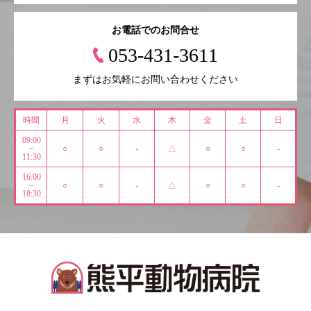
お電話でのお問合せ
053-431-3611
まずはお気軽にお問い合わせください
時間
月
火
水
木
金
土
日
09:00
~
○
○
-
△
○
○
-
11:30
16:00
~
○
○
-
△
○
○
-
18:30