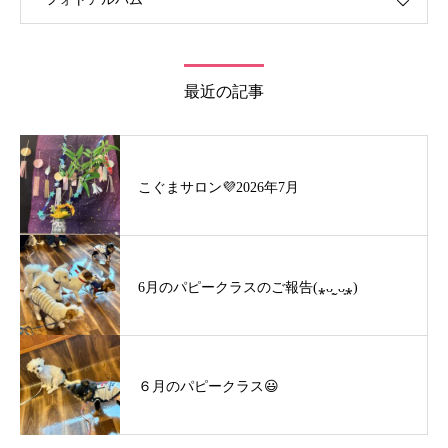
最近の記事
こぐまサロン💜2026年7月
6月のパピークラスのご報告(⁎ᴗ͈ˬᴗ͈⁎)
６月のパピークラス😃