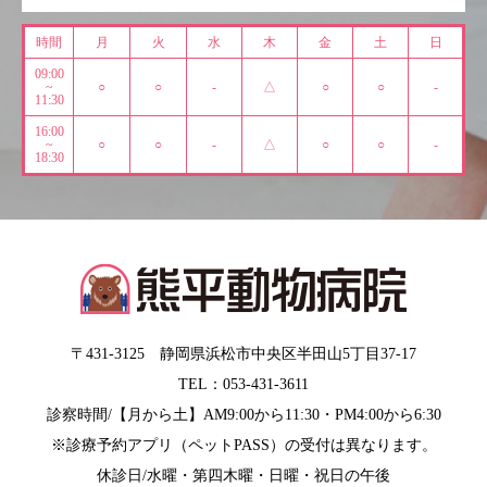
時間
月
火
水
木
金
土
日
09:00
~
○
○
-
△
○
○
-
11:30
16:00
~
○
○
-
△
○
○
-
18:30
〒431-3125 静岡県浜松市中央区半田山5丁目37-17
TEL：053-431-3611
診察時間/【月から土】AM9:00から11:30・PM4:00から6:30
※診療予約アプリ（ペットPASS）の受付は異なります。
休診日/水曜・第四木曜・日曜・祝日の午後