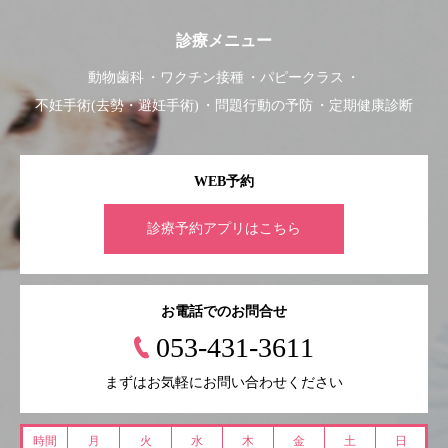
診療メニュー
動物歯科
ワクチン接種
パピークラス
不妊手術(去勢・避妊手術)
問題行動の予防
定期健康診断
WEB予約
診療予約アプリはこちら
お電話でのお問合せ
053-431-3611
まずはお気軽にお問い合わせください
時間
月
火
水
木
金
土
日