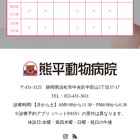
09:00
~
○
○
-
△
○
○
-
11:30
16:00
~
○
○
-
△
○
○
-
18:30
〒431-3125 静岡県浜松市中央区半田山5丁目37-17
TEL：053-431-3611
診察時間/【月から土】AM9:00から11:30・PM4:00から6:30
※診療予約アプリ（ペットPASS）の受付は異なります。
休診日/水曜・第四木曜・日曜・祝日の午後