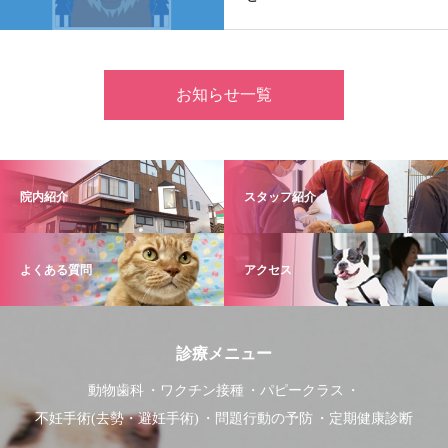
お知らせ一覧
院内紹介
スタッフ紹介
よくある質問
アクセス
診療メニュー
動物歯科
ワクチン接種
パピークラス
不妊手術(去勢・避妊手術)
問題行動の予防
定期健康診断