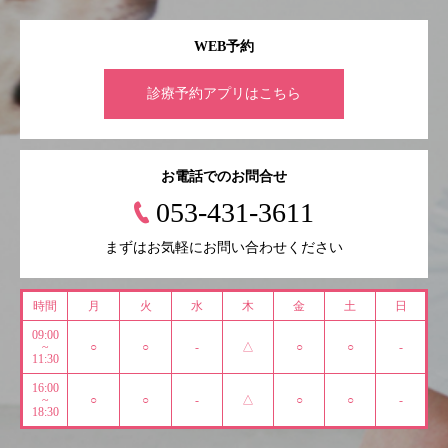
WEB予約
診療予約アプリはこちら
お電話でのお問合せ
053-431-3611
まずはお気軽にお問い合わせください
時間
月
火
水
木
金
土
日
09:00
~
○
○
-
△
○
○
-
11:30
16:00
~
○
○
-
△
○
○
-
18:30