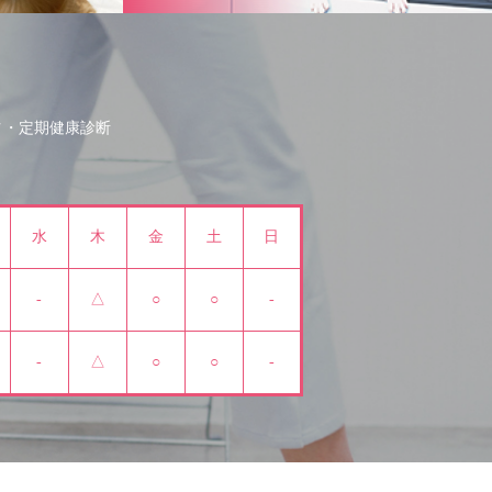
防
定期健康診断
水
木
金
土
日
-
△
○
○
-
-
△
○
○
-