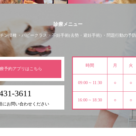
診療メニュー
チン接種
パピークラス
不妊手術(去勢・避妊手術)
問題行動の予
時間
月
火
療予約アプリはこちら
09:00 ~ 11:30
○
○
431-3611
16:00 ~ 18:30
○
○
軽にお問い合わせください